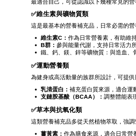
最適合自己，可從認識以下幾種常見的營
✅
維生素與礦物質類
這是最基本的營養補充品，日常必需的營
維生素C：
作為日常營養素，有助維
B
群：
參與能量代謝，支持日常活力
鐵、鈣、鎂、鋅等礦物質：與造血、
✅
運動營養類
為健身或高活動量的族群所設計，可提供
乳清蛋白：
補充蛋白質來源，適合運
支鏈胺基酸（BCAA）：
調整體能表
✅
草本與抗氧化類
這類營養補充品多從天然植物萃取，強調
薑黃素：
作為膳食來源，適合日常營