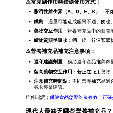
⚠
常見副作用與錯誤使用方式：
脂溶性維生素（A、D、E、K）
：不
鐵劑
：過量可能造成腸胃不適、便秘
藥物交互作用
：營養補充品中的銀杏
礦物質競爭吸收
：鈣、鎂、鋅這類礦
⚠
營養補充品補充注意事項：
遵守建議劑量
：務必遵守產品推薦劑
留意藥物交互作用
：若正在服用藥物
注意補充時間點
：不同營養補充品適
尋求專業建議。
延伸閱讀：
保健食品怎麼吃最有效？正確
現代人最缺乏哪些營養補充品？