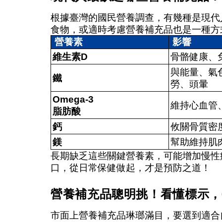
根據臺灣的
國民營養調查
，有幾種是現代
食物，或適時考慮營養補充品也是一種方
營養素
影響
維生素D
骨骼健康、
與能量、氣
鐵
勞、頭暈
Omega-3
維持心血管
脂肪酸
鈣
攸關骨質密
鎂
幫助維持肌
長期
缺乏這些關鍵營養素，可能增加慢性
口，從日常保健做起，才是預防之道！
營養補充品聰明挑！看懂標示，
市面上營養補充品琳瑯滿目，要選到適合