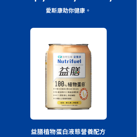
愛斯康助你健康。
方（清甜）
益膳植物蛋白液態營養配方
益膳漢方