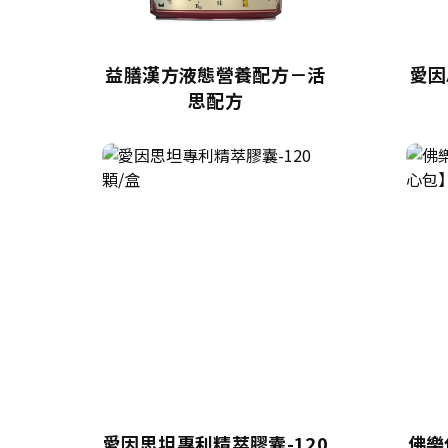
益膳漢方液態營養配方－活
愛因
思配方
愛因思坦專利精萃膠囊-120
佛樂