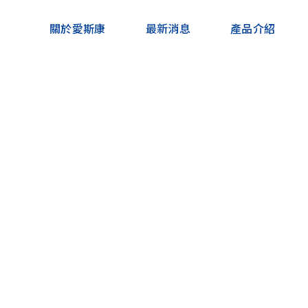
關於愛斯康
最新消息
產品介紹