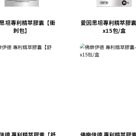
思坦專利精萃膠囊【衝
愛因思坦專利精萃膠囊
刺包】
x15包/盒
伊德 專利精萃膠囊【舒
佛樂伊德 專利精萃膠囊