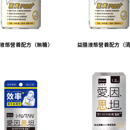
液態營養配方（無糖）
益膳液態營養配方（