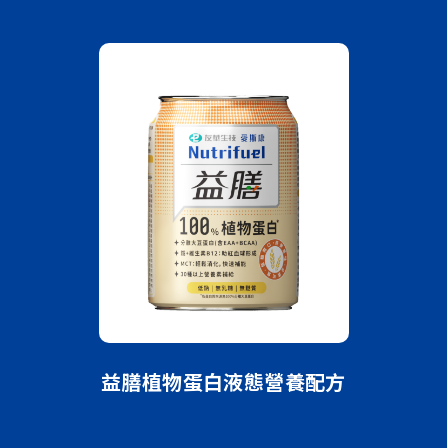
方（清甜）
益膳植物蛋白液態營養配方
益膳漢方