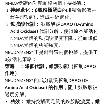
NMDA
受體的功能面臨兩個主要挑戰：
神經退化：
β
澱粉樣蛋白
的堆積會影響神
經生理功能，造成神經退化。
麩胺酸代謝：
麩胺酸被
DAAO (D-Amino
Acid Oxidase)
代謝分解，使得原本能活化
NMDA
受體的麩胺酸濃度下降，從而降低
NMDA
受體的功能強度。
NEUDAMENS®
正是針對這兩個挑戰，提供了
3
效活化策略：
策略一：降低代謝，維護功能（抑制
DAAO
作用）
NEUDAMENS®
的成分能夠
抑制
DAAO (D-
Amino Acid Oxidase)
的作用
，阻止麩胺酸被
過度分解。
功效：
維持突觸間足夠的麩胺酸濃度，
維