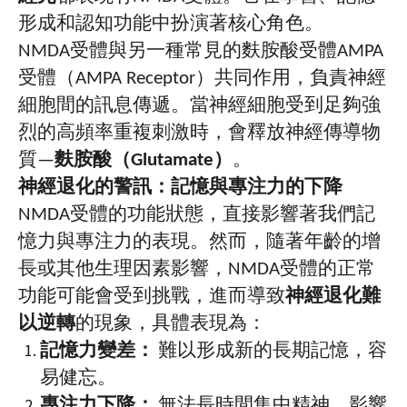
形成和認知功能中扮演著核心角色。
NMDA
受體與另一種常見的麩胺酸受體
AMPA
受體（
AMPA Receptor
）共同作用，負責神經
細胞間的訊息傳遞。當神經細胞受到足夠強
烈的高頻率重複刺激時，會釋放神經傳導物
質
—
麩胺酸（
Glutamate
）
。
神經退化的警訊：記憶與專注力的下降
NMDA
受體的功能狀態，直接影響著我們記
憶力與專注力的表現。然而，隨著年齡的增
長或其他生理因素影響，
NMDA
受體的正常
功能可能會受到挑戰，進而導致
神經退化難
以逆轉
的現象，具體表現為：
記憶力變差：
難以形成新的長期記憶，容
易健忘。
專注力下降：
無法長時間集中精神，影響