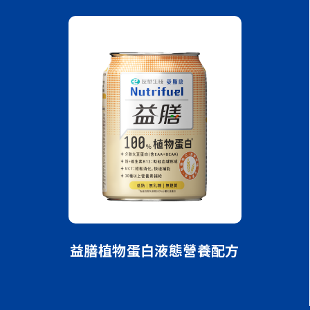
方（清甜）
益膳植物蛋白液態營養配方
益膳漢方