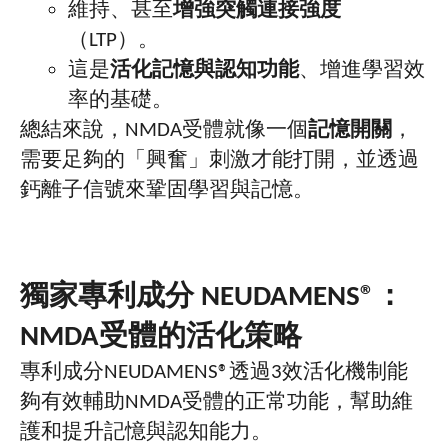
維持、甚至
增強突觸連接強度
（
LTP
）。
這是
活化記憶與認知功能
、增進學習效
率的基礎。
總結來說，
NMDA
受體就像一個
記憶開關
，
需要足夠的「興奮」刺激才能打開，並透過
鈣離子信號來鞏固學習與記憶。
獨家專利成分
NEUDAMENS®
：
NMDA
受體的活化策略
專利成分
NEUDAMENS®
透過
3
效活化機制能
夠有效輔助
NMDA
受體的正常功能，幫助維
護和提升記憶與認知能力。