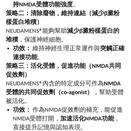
持
NMDA
受體功能強度
。
策略二：清除廢物，維持連結（減少
β
澱粉
樣蛋白堆積）
NEUDAMENS®
能夠幫助
減少
β
澱粉樣蛋白的
堆積
，保護神經細胞。
功效：
維持神經生理正常運作與
突觸正確
連接功能
。
策略三：活化受體，促進功能（
NMDA
共同
促效劑）
NEUDAMENS®
內含的特定成分可作為
NMDA
受體的共同促效劑（
co-agonist
）
，幫助受體
被活化。
功效：
作為
NMDA
促效劑的補充，能促進
NMDA
受體打開，
加速活化
NMDA
功能
，
直接提升記憶與認知表現。