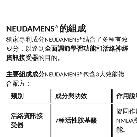
NEUDAMENS®
的組成
獨家專利成分
NEUDAMENS®
結合了多種有效
成分，以達到
全面調節學習功能
和
活絡神經
資訊接受器
的目的。
主要組成成分
NEUDAMENS®
包含
3
大效能複
合配方：
類別
成分與功效
作用說
協同作
活絡資訊接
7
種活性胺基酸
NMDA
受器
能
。