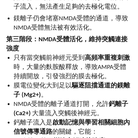
子流入，無法產生足夠的去極化電位。
鎂離子仍會堵塞
NMDA
受體的通道，導致
NMDA
受體無法被有效活化。
第三階段：
NMDA
受體活化，維持突觸連接
強度
只有當突觸前神經元受到
高頻率重複刺激
時，大量的麩胺酸釋放，導致
AMPA
受體
持續開放，引發強烈的膜去極化。
膜電位變化大到足以
驅逐阻擋通道的鎂離
子
(Mg2+)
。
NMDA
受體的離子通道打開，允許
鈣離子
(Ca2+)
大量流入突觸後神經元。
鈣離子流入是
啟動記憶與學習相關細胞內
信號傳導通路
的關鍵，它能：