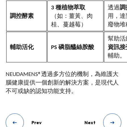
3
種植物萃取
透過
調
調控酵素
（如：薑黃、肉
用，達
桂、蔓越莓）
廢物堆
幫助活
輔助活化
PS
磷脂醯絲胺酸
資訊接
輔助。
NEUDAMENS®
透過多方位的機制，為維護大
腦健康提供一個創新的解決方案，是現代人
不可或缺的認知功能支持。
Prev
Next