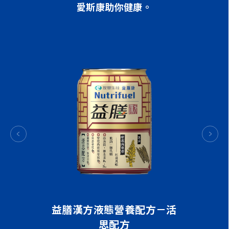
愛斯康助你健康。
態營養配方
益膳漢方液態營養配方－活
愛因思坦
思配方